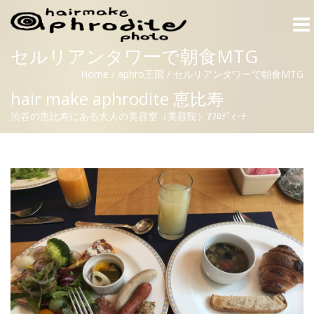
Togg
navi
セルリアンタワーで朝食MTG
Home
/
aphro王国
/
セルリアンタワーで朝食MTG
hair make aphrodite 恵比寿
渋谷の恵比寿にある大人の美容室（美容院）ｱﾌﾛﾃﾞｨｰﾃ