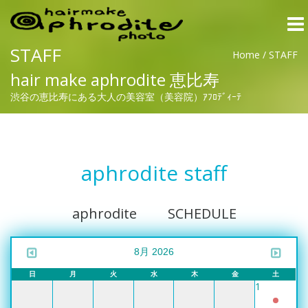
Togg
navi
STAFF
Home
/
STAFF
hair make aphrodite 恵比寿
渋谷の恵比寿にある大人の美容室（美容院）ｱﾌﾛﾃﾞｨｰﾃ
aphrodite staff
aphrodite SCHEDULE
8月 2026
日
月
火
水
木
金
土
1