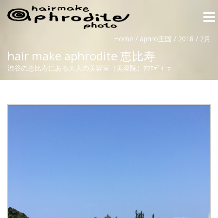
Togg
navi
Home
/
aphro王国
/
2018
/
2月
hair make aphrodite 恵比寿
渋谷の恵比寿にある大人の美容室（美容院）ｱﾌﾛﾃﾞｨｰﾃ