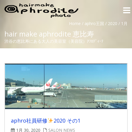
Togg
navi
Home
/
aphro王国
/
2020
/
1月
hair make aphrodite 恵比寿
渋谷の恵比寿にある大人の美容室（美容院）ｱﾌﾛﾃﾞｨｰﾃ
aphro社員研修
2020 その1
1月 30, 2020
SALON NEWS