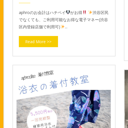
aphroのお会計はハチペイ
がお得
渋谷区民
でなくても、ご利用可能なお得な電子マネー(渋谷
区内登録店舗で利用可)
...
Read More >>