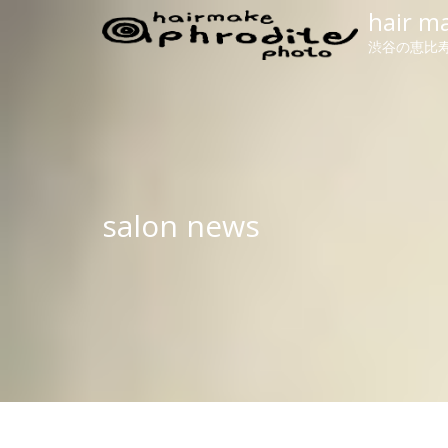
hair m
渋谷の恵比寿
salon news