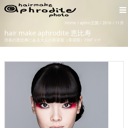
Togg
navi
Home
/
aphro王国
/
2016
/
11月
hair make aphrodite 恵比寿
渋谷の恵比寿にある大人の美容室（美容院）ｱﾌﾛﾃﾞｨｰﾃ