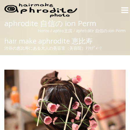
Togg
navi
aphrodite 自信の ion Perm
Home
/
aphro王国
/
aphrodite 自信の ion Perm
hair make aphrodite 恵比寿
渋谷の恵比寿にある大人の美容室（美容院）ｱﾌﾛﾃﾞｨｰﾃ