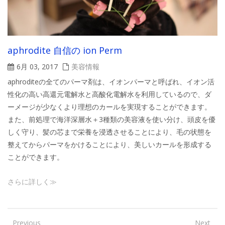
aphrodite 自信の ion Perm
6月 03, 2017
美容情報
aphroditeの全てのパーマ剤は、イオンパーマと呼ばれ、イオン活
性化の高い高還元電解水と高酸化電解水を利用しているので、ダ
ーメージが少なくより理想のカールを実現することができます。
また、前処理で海洋深層水＋3種類の美容液を使い分け、頭皮を優
しく守り、髪の芯まで栄養を浸透させることにより、毛の状態を
整えてからパーマをかけることにより、美しいカールを形成する
ことができます。
さらに詳しく≫
Previous
Next