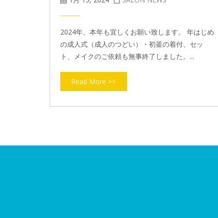
2024年、本年も宜しくお願い致します。 年はじめ
の成人式（成人のつどい）・初釜の着付、セッ
ト、メイクのご依頼も無事終了しました。...
Read More >>