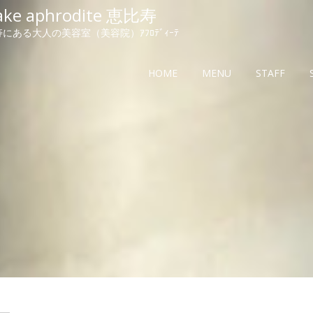
ake aphrodite 恵比寿
にある大人の美容室（美容院）ｱﾌﾛﾃﾞｨｰﾃ
HOME
MENU
STAFF