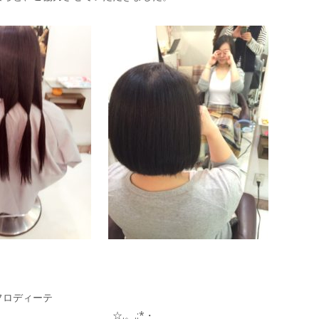
フロディーテ
:*・