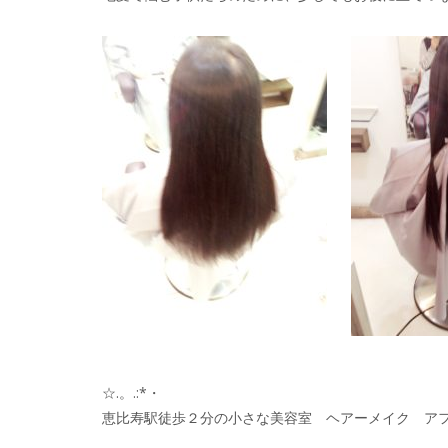
☆.。.:*・
恵比寿駅徒歩２分の小さな美容室 ヘアーメイク ア
☆.。.