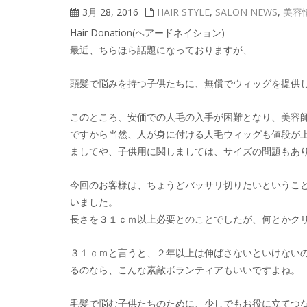
3月 28, 2016
HAIR STYLE
,
SALON NEWS
,
美容
Hair Donation(ヘアードネイション)
最近、ちらほら話題になっておりますが、
頭髪で悩みを持つ子供たちに、無償でウィッグを提供
このところ、安価での人毛の入手が困難となり、美容
ですから当然、人が身に付ける人毛ウィッグも値段が
ましてや、子供用に関しましては、サイズの問題もあ
今回のお客様は、ちょうどバッサリ切りたいということでし
いました。
長さを３１ｃｍ以上必要とのことでしたが、何とかク
３１ｃｍと言うと、２年以上は伸ばさないといけない
るのなら、こんな素敵ボランティアもいいですよね。
毛髪で悩む子供たちのために、少しでもお役に立てつ