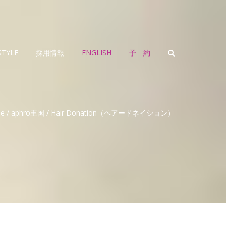
STYLE
採用情報
ENGLISH
予 約
e
/
aphro王国
/
Hair Donation（ヘアードネイション）