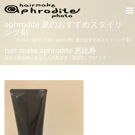
Togg
navi
aphrodite 夏のおすすめスタイリ
ング剤
Home
/
aphro王国
/
aphrodite 夏のおすすめスタイリング剤
hair make aphrodite 恵比寿
渋谷の恵比寿にある大人の美容室（美容院）ｱﾌﾛﾃﾞｨｰﾃ