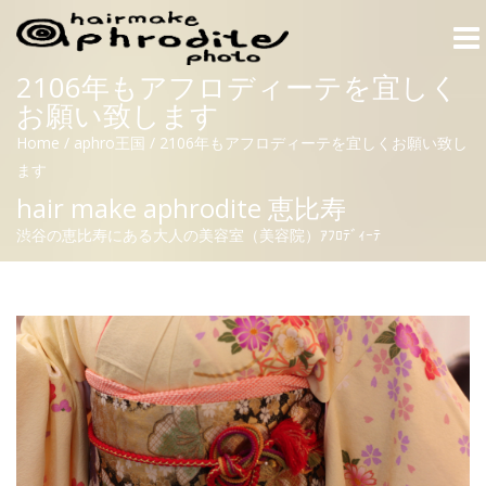
Togg
navi
2106年もアフロディーテを宜しく
お願い致します
Home
/
aphro王国
/
2106年もアフロディーテを宜しくお願い致し
ます
hair make aphrodite 恵比寿
渋谷の恵比寿にある大人の美容室（美容院）ｱﾌﾛﾃﾞｨｰﾃ