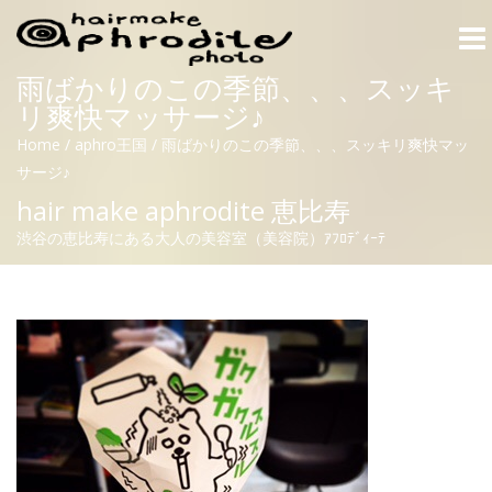
Togg
navi
雨ばかりのこの季節、、、スッキ
リ爽快マッサージ♪
Home
/
aphro王国
/
雨ばかりのこの季節、、、スッキリ爽快マッ
サージ♪
hair make aphrodite 恵比寿
渋谷の恵比寿にある大人の美容室（美容院）ｱﾌﾛﾃﾞｨｰﾃ