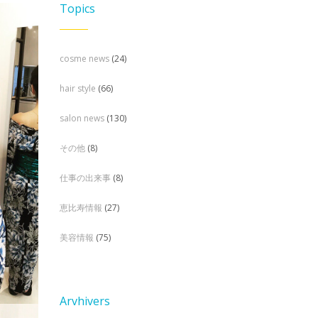
Topics
cosme news
(24)
hair style
(66)
salon news
(130)
その他
(8)
仕事の出来事
(8)
恵比寿情報
(27)
美容情報
(75)
Arvhivers