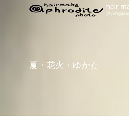
hair m
渋谷の恵比寿
夏・花火・ゆかた