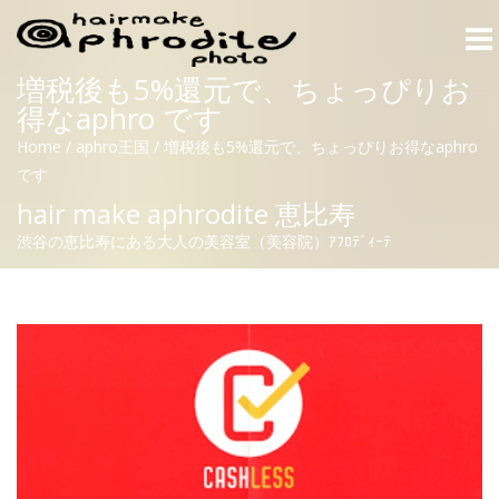
Togg
navi
増税後も5%還元で、ちょっぴりお
得なaphro です
Home
/
aphro王国
/
増税後も5%還元で、ちょっぴりお得なaphro
です
hair make aphrodite 恵比寿
渋谷の恵比寿にある大人の美容室（美容院）ｱﾌﾛﾃﾞｨｰﾃ