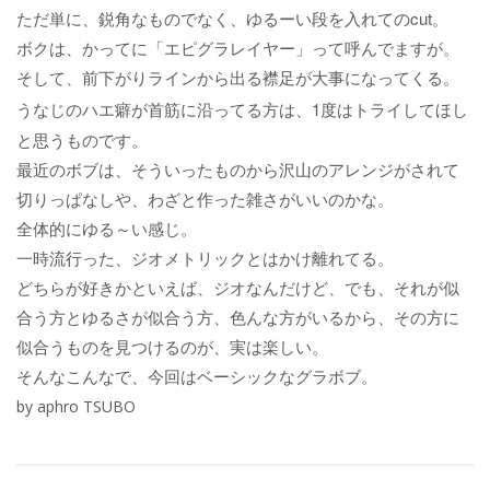
cut
ただ単に、鋭角なものでなく、ゆるーい段を入れての
。
ボクは、かってに「エピグラレイヤー」って呼んでますが。
そして、前下がりラインから出る襟足が大事になってくる。
1
うなじのハエ癖が首筋に沿ってる方は、
度はトライしてほし
と思うものです。
最近のボブは、そういったものから沢山のアレンジがされて
切りっぱなしや、わざと作った雑さがいいのかな。
全体的にゆる～い感じ。
一時流行った、ジオメトリックとはかけ離れてる。
どちらが好きかといえば、ジオなんだけど、でも、それが似
合う方とゆるさが似合う方、色んな方がいるから、その方に
似合うものを見つけるのが、実は楽しい。
そんなこんなで、今回はベーシックなグラボブ。
by aphro TSUBO