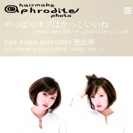
Togg
navi
やっぱりボブはかっこいいね
Home
/
aphro王国
/
やっぱりボブはかっこいいね
hair make aphrodite 恵比寿
渋谷の恵比寿にある大人の美容室（美容院）ｱﾌﾛﾃﾞｨｰﾃ