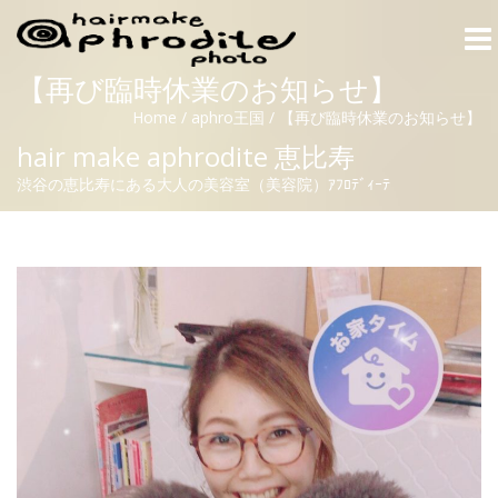
Togg
navi
【再び臨時休業のお知らせ】
Home
/
aphro王国
/
【再び臨時休業のお知らせ】
hair make aphrodite 恵比寿
渋谷の恵比寿にある大人の美容室（美容院）ｱﾌﾛﾃﾞｨｰﾃ