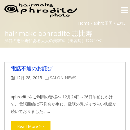
Togg
navi
Home
/
aphro王国
/
2015
hair make aphrodite 恵比寿
渋谷の恵比寿にある大人の美容室（美容院）ｱﾌﾛﾃﾞｨｰﾃ
電話不通のお詫び
12月 28, 2015
SALON NEWS
aphroditeをご利用の皆様へ 12月24日～26日午前にかけ
て、電話回線に不具合が生じ、電話の繋がりづらい状態が
続いておりました。...
Read More >>